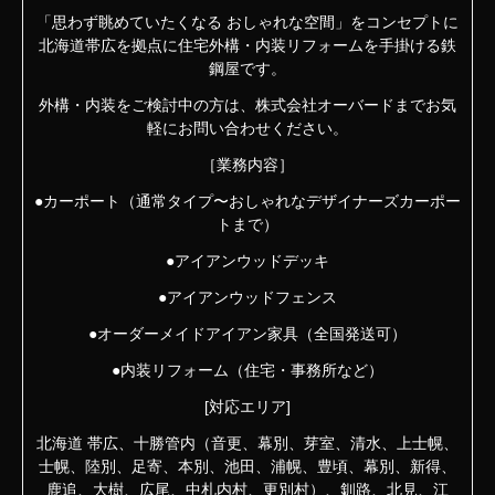
「思わず眺めていたくなる おしゃれな空間」をコンセプトに
北海道帯広を拠点に住宅外構・内装リフォームを手掛ける鉄
鋼屋です。
外構・内装をご検討中の方は、株式会社オーバードまでお気
軽にお問い合わせください。
［業務内容］
●カーポート（通常タイプ〜おしゃれなデザイナーズカーポー
トまで）
●アイアンウッドデッキ
●アイアンウッドフェンス
●オーダーメイドアイアン家具（全国発送可）
●内装リフォーム（住宅・事務所など）
[対応エリア]
北海道 帯広、十勝管内（音更、幕別、芽室、清水、上士幌、
士幌、陸別、足寄、本別、池田、浦幌、豊頃、幕別、新得、
鹿追、大樹、広尾、中札内村、更別村）、釧路、北見、江