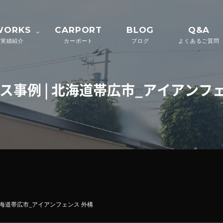
WORKS
CARPORT
BLOG
Q&A
実績紹介
カーポート
ブログ
よくあるご質問
ス事例 | 北海道帯広市_アイアンフ
北海道帯広市_アイアンフェンス 外構