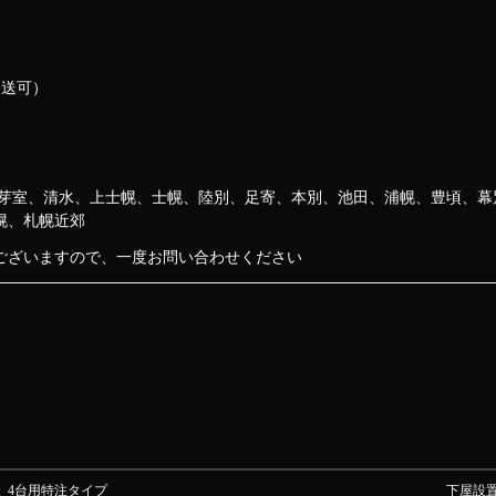
発送可）
）
、芽室、清水、上士幌、士幌、陸別、足寄、本別、池田、浦幌、豊頃、幕
幌、札幌近郊
ございますので、一度お問い合わせください
様_4台用特注タイプ
下屋設置