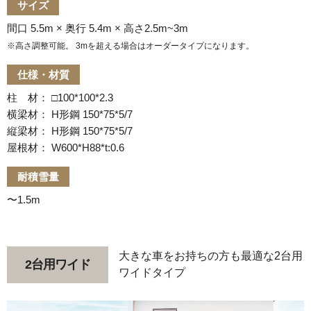
サイズ
間口 5.5m × 奥行 5.4m × 高さ2.5m~3m
※高さ調整可能。 3mを超える場合はオーダータイプになります。
仕様・材質
柱 材： □100*100*2.3
横梁材： H形鋼 150*75*5/7
縦梁材： H形鋼 150*75*5/7
屋根材： W600*H88*t:0.6
耐積雪量
〜1.5m
大きな車をお持ちの方も最適な2台用
2台用ワイド
ワイドタイプ