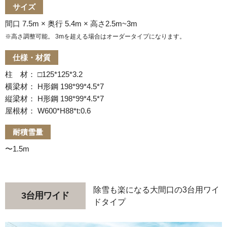
サイズ
間口 7.5m × 奥行 5.4m × 高さ2.5m~3m
※高さ調整可能。 3mを超える場合はオーダータイプになります。
仕様・材質
柱 材： □125*125*3.2
横梁材： H形鋼 198*99*4.5*7
縦梁材： H形鋼 198*99*4.5*7
屋根材： W600*H88*t:0.6
耐積雪量
〜1.5m
除雪も楽になる大間口の3台用ワイ
3台用ワイド
ドタイプ