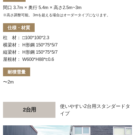
間口 3.7m × 奥行 5.4m × 高さ2.5m~3m
※高さ調整可能。 3mを超える場合はオーダータイプになります。
仕様・材質
柱 材： □100*100*2.3
横梁材： H形鋼 150*75*5/7
縦梁材： H形鋼 150*75*5/7
屋根材： W600*H88*t:0.6
耐積雪量
〜2m
使いやすい2台用スタンダードタ
2台用
イプ